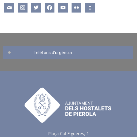
mail
instagram
twitter
facebook
youtube
flickr
mobile
Telèfons d’urgència
Plaça Cal Figueres, 1