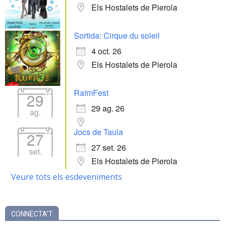
Els Hostalets de Pierola
Sortida: Cirque du soleil
4 oct. 26
Els Hostalets de Pierola
RaïmFest
29
29 ag. 26
ag.
Jocs de Taula
27
27 set. 26
set.
Els Hostalets de Pierola
Veure tots els esdeveniments
CONNECTA’T