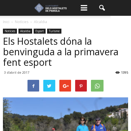
Inici
Notícies
Alcaldia
Notícies
Alcaldia
Esport
Turisme
Els Hostalets dóna la
benvinguda a la primavera
fent esport
3 d'abril de 2017
1395