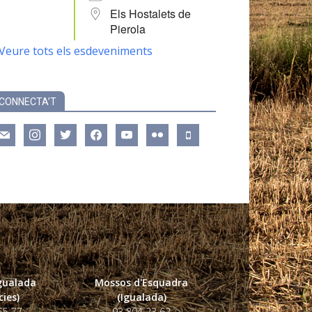
Els Hostalets de
Pierola
Veure tots els esdeveniments
CONNECTA’T
ail
instagram
twitter
facebook
youtube
flickr
mobile
Igualada
Mossos d'Esquadra
ies)
(Igualada)
55 77
93 804 23 62