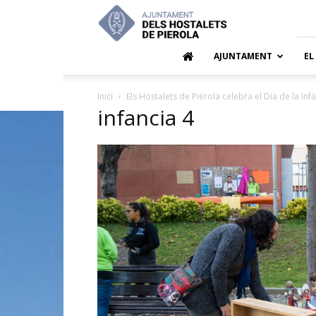
Ajuntamen
dels
Hostalets
de
AJUNTAMENT
EL
Pierola
Inici
Els Hostalets de Pierola celebra el Dia de la Inf
infancia 4