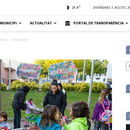
t
C
21.4
DIVENDRES 7, AGOST, 2
 MUNICIPI
ACTUALITAT
PORTAL DE TRANSPARÈNCIA
ància
infancia 4
No
pe
ca