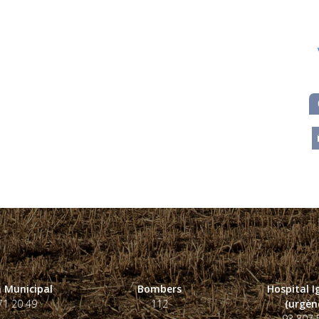
m
 Municipal
Bombers
Hospital 
71 20 49
112
(urgènc
93 807 