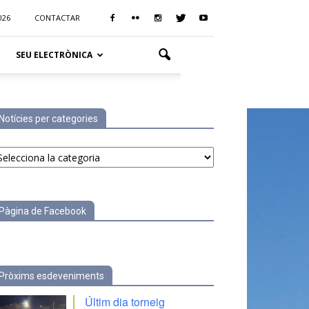
026
CONTACTAR
SEU ELECTRÒNICA
Notícies per categories
tícies
r
tegories
Pàgina de Facebook
Pròxims esdeveniments
Últim dia torneig