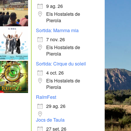
9 ag. 26
Els Hostalets de
Pierola
Sortida: Mamma mia
7 nov. 26
Els Hostalets de
Pierola
Sortida: Cirque du soleil
4 oct. 26
Els Hostalets de
Pierola
RaïmFest
29 ag. 26
Jocs de Taula
27 set. 26