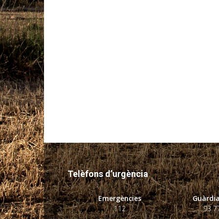
Telèfons d’urgència
Emergències
Guàrdia
112
93 7