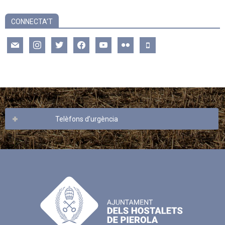
CONNECTA’T
mail
instagram
twitter
facebook
youtube
flickr
mobile
Telèfons d’urgència