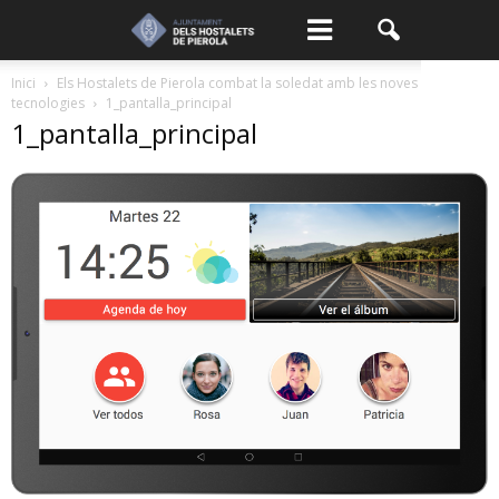
Inici
Els Hostalets de Pierola combat la soledat amb les noves
tecnologies
1_pantalla_principal
1_pantalla_principal