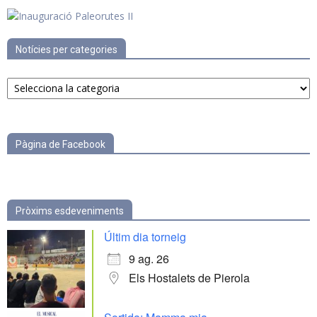
Notícies per categories
Notícies
per
categories
Pàgina de Facebook
Pròxims esdeveniments
Últim dia torneig
9 ag. 26
Els Hostalets de Pierola