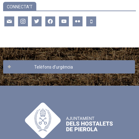
CONNECTA’T
mail
instagram
twitter
facebook
youtube
flickr
mobile
Telèfons d’urgència