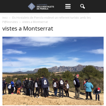
Inici
Els Hostalets de Pierola esdevé un referent turístic amb les
P@leorutes
vistes a Montserrat
vistes a Montserrat