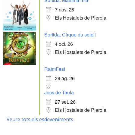
Sortida: Mamma mia
7 nov. 26
Els Hostalets de Pierola
Sortida: Cirque du soleil
4 oct. 26
Els Hostalets de Pierola
RaïmFest
29 ag. 26
Jocs de Taula
27 set. 26
Els Hostalets de Pierola
Veure tots els esdeveniments