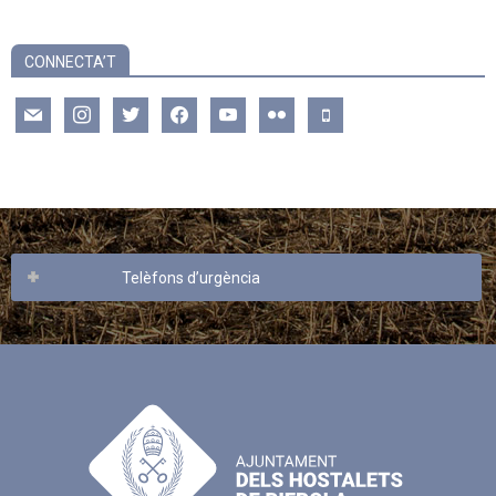
CONNECTA’T
mail
instagram
twitter
facebook
youtube
flickr
mobile
Telèfons d’urgència