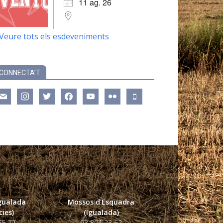
11 ag. 26
Veure tots els esdeveniments
CONNECTA’T
ail
instagram
twitter
facebook
youtube
flickr
mobile
Igualada
Mossos d'Esquadra
ies)
(Igualada)
55 77
93 804 23 62