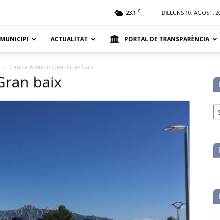
t
C
23.1
DILLUNS 10, AGOST, 2
 MUNICIPI
ACTUALITAT
PORTAL DE TRANSPARÈNCIA
Centre Atencio Gent Gran baix
Gran baix
No
pe
ca