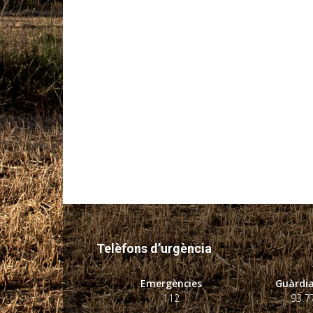
Telèfons d’urgència
Emergències
Guàrdia
112
93 7