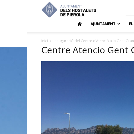
Ajuntamen
dels
Hostalets
de
AJUNTAMENT
EL
Pierola
Inici
Inauguració del Centre d’Atenció a la Gent Gran
Centre Atencio Gent 