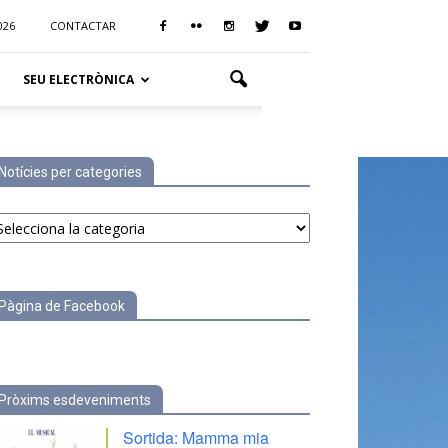
026
CONTACTAR
SEU ELECTRÒNICA
Notícies per categories
tícies
r
tegories
Pàgina de Facebook
Pròxims esdeveniments
Sortida: Mamma mia