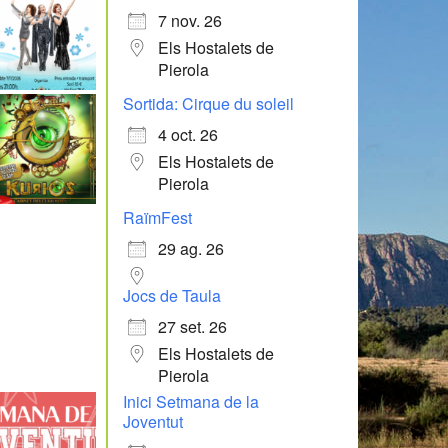
7 nov. 26
Els Hostalets de
Pierola
Sortida: Cirque du soleil
4 oct. 26
Els Hostalets de
Pierola
RaïmFest
29 ag. 26
Jocs de Taula
27 set. 26
Els Hostalets de
Pierola
Inici Setmana de la
Joventut