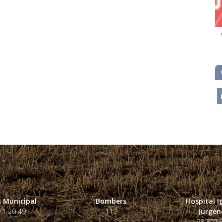
m
 Municipal
Bombers
Hospital 
71 20 49
112
(urgènc
93 807 