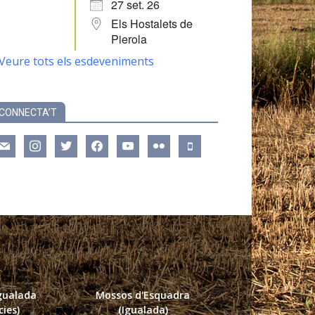
27 set. 26
Els Hostalets de
Pierola
Veure tots els esdeveniments
CONNECTA’T
ail
instagram
twitter
facebook
youtube
flickr
mobile
Igualada
Mossos d'Esquadra
ies)
(Igualada)