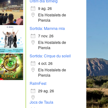
Últim dia torneig
9 ag. 26
Els Hostalets de
Pierola
Sortida: Mamma mia
7 nov. 26
Els Hostalets de
Pierola
Sortida: Cirque du soleil
4 oct. 26
Els Hostalets de
Pierola
RaïmFest
29 ag. 26
Jocs de Taula