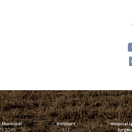
m
 Municipal
Bombers
Hospital 
71 20 49
112
(urgènc