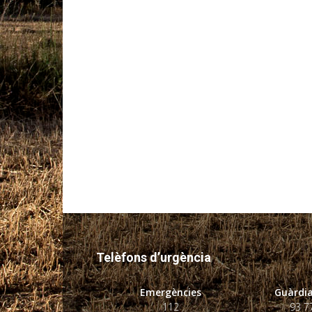
Telèfons d’urgència
Emergències
Guàrdia
112
93 7