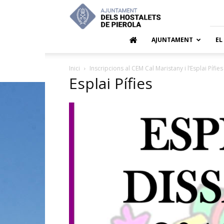
Ajuntamen
dels
Hostalets
de
AJUNTAMENT
EL
Pierola
Inici
Inscripcions al CEM Cal Maristany i l’Esplai Pífies
Esplai Pífies