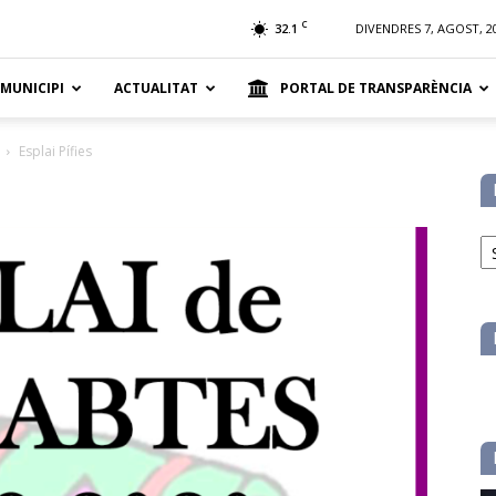
t
C
32.1
DIVENDRES 7, AGOST, 2
 MUNICIPI
ACTUALITAT
PORTAL DE TRANSPARÈNCIA
Esplai Pífies
No
pe
ca