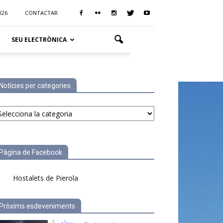
026
CONTACTAR
SEU ELECTRÒNICA
Notícies per categories
tícies
r
tegories
Pàgina de Facebook
Hostalets de Pierola
Pròxims esdeveniments