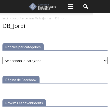
Inici
Jordi Parcerisas Valls (Junts)
DB_Jordi
DB_Jordi
Notícies per categories
Notícies
per
categories
Pàgina de Facebook
Pròxims esdeveniments