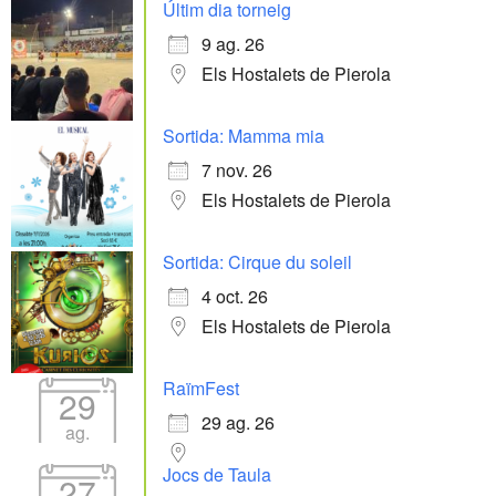
Últim dia torneig
9 ag. 26
Els Hostalets de Pierola
Sortida: Mamma mia
7 nov. 26
Els Hostalets de Pierola
Sortida: Cirque du soleil
4 oct. 26
Els Hostalets de Pierola
RaïmFest
29
29 ag. 26
ag.
Jocs de Taula
27