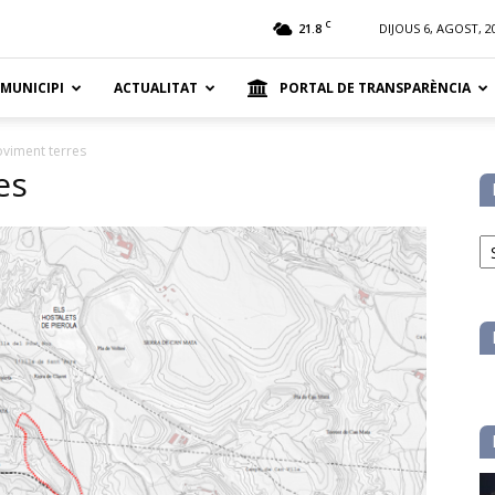
t
C
21.8
DIJOUS 6, AGOST, 2
 MUNICIPI
ACTUALITAT
PORTAL DE TRANSPARÈNCIA
viment terres
es
No
pe
ca