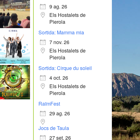
9 ag. 26
Els Hostalets de
Pierola
Sortida: Mamma mia
7 nov. 26
Els Hostalets de
Pierola
Sortida: Cirque du soleil
4 oct. 26
Els Hostalets de
Pierola
RaïmFest
29 ag. 26
Jocs de Taula
27 set. 26