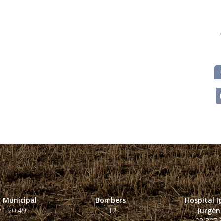
m
 Municipal
Bombers
Hospital 
71 20 49
112
(urgènc
93 807 