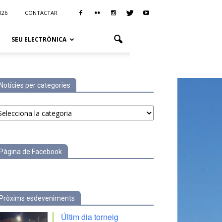
026
CONTACTAR
SEU ELECTRÒNICA
Notícies per categories
tícies
r
tegories
Pàgina de Facebook
Pròxims esdeveniments
Últim dia torneig