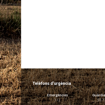
Telèfons d’urgència
Emergències
Guàrdia
112
93 7