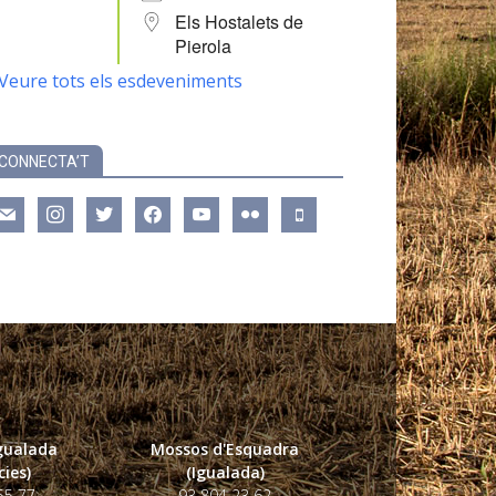
Els Hostalets de
Pierola
Veure tots els esdeveniments
CONNECTA’T
ail
instagram
twitter
facebook
youtube
flickr
mobile
Igualada
Mossos d'Esquadra
ies)
(Igualada)
55 77
93 804 23 62