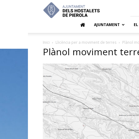
Ajuntamen
dels
Hostalets
de
AJUNTAMENT
EL
Pierola
Inici
Llicència per a moviment de terres
Plànol mo
Plànol moviment terr