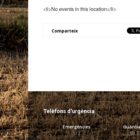
<li>No events in this location</li>
Comparteix
Telèfons d’urgència
Emergències
Guàrdia
112
93 7