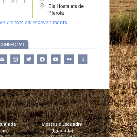
set.
Els Hostalets de
Pierola
Veure tots els esdeveniments
CONNECTA’T
ail
instagram
twitter
facebook
youtube
flickr
mobile
Igualada
Mossos d'Esquadra
ies)
(Igualada)
55 77
93 804 23 62