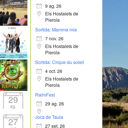
9 ag. 26
Els Hostalets de
Pierola
Sortida: Mamma mia
7 nov. 26
Els Hostalets de
Pierola
Sortida: Cirque du soleil
4 oct. 26
Els Hostalets de
Pierola
RaïmFest
29
29 ag. 26
ag.
Jocs de Taula
27
27 set. 26