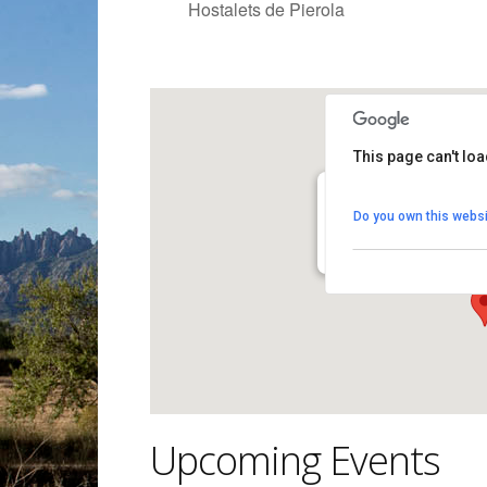
Hostalets de Pierola
This page can't lo
Ajuntament dels Host
Do you own this websi
Plaça Cal Figueres 1 - Ho
View Events
Upcoming Events