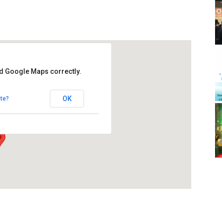
ad Google Maps correctly.
alets de Pierola
OK
te?
stalets de Pierola