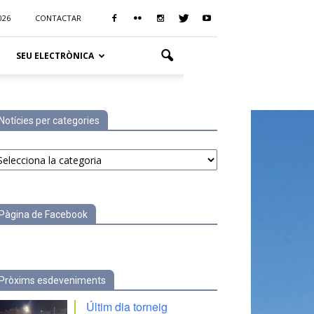
026
CONTACTAR
SEU ELECTRÒNICA
Notícies per categories
tícies
r
tegories
Pàgina de Facebook
Pròxims esdeveniments
Últim dia torneig