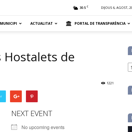
t
C
30.5
DIJOUS 6, AGOST, 2
 MUNICIPI
ACTUALITAT
PORTAL DE TRANSPARÈNCIA
 Hostalets de
No
pe
ca
1221
er
NEXT EVENT
No upcoming events