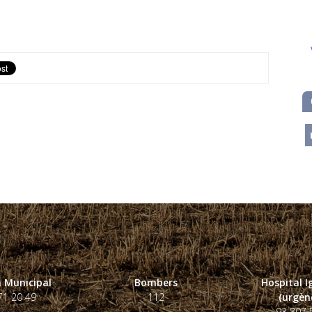
m
 Municipal
Bombers
Hospital 
71 20 49
112
(urgènc
93 807 