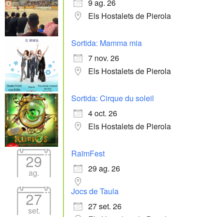
9 ag. 26
Els Hostalets de Pierola
Sortida: Mamma mia
7 nov. 26
Els Hostalets de Pierola
Sortida: Cirque du soleil
4 oct. 26
Els Hostalets de Pierola
RaïmFest
29
29 ag. 26
ag.
Jocs de Taula
27
27 set. 26
set.