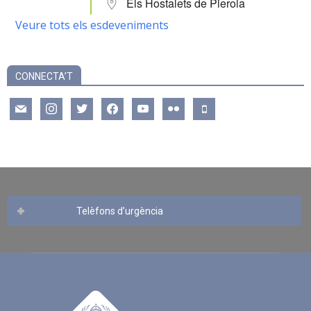
Els Hostalets de Pierola
Veure tots els esdeveniments
CONNECTA’T
mail
instagram
twitter
facebook
youtube
flickr
mobile
Telèfons d’urgència