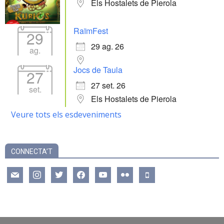
Els Hostalets de Pierola
RaïmFest
29
29 ag. 26
ag.
Jocs de Taula
27
27 set. 26
set.
Els Hostalets de Pierola
Veure tots els esdeveniments
CONNECTA’T
mail
instagram
twitter
facebook
youtube
flickr
mobile