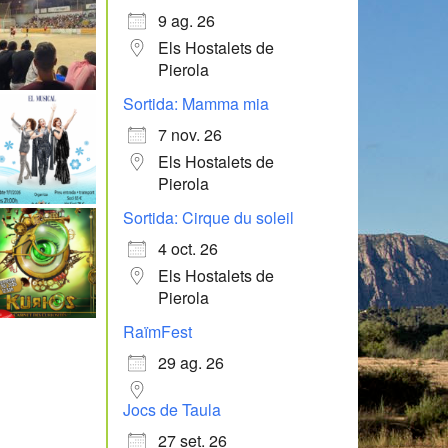
9 ag. 26
Els Hostalets de
Pierola
Sortida: Mamma mia
7 nov. 26
Els Hostalets de
Pierola
Sortida: Cirque du soleil
4 oct. 26
Els Hostalets de
Pierola
RaïmFest
29 ag. 26
Jocs de Taula
27 set. 26