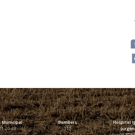
m
 Municipal
Bombers
Hospital 
71 20 49
112
(urgènc
93 807 