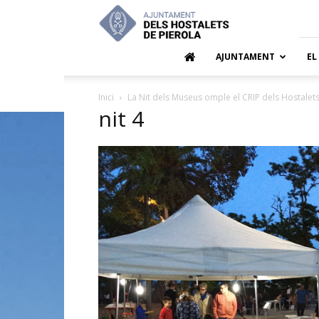
Ajuntamen
dels
Hostalets
de
AJUNTAMENT
EL
Pierola
Inici
La Nit dels Museus omple el CRIP dels Hostalets
nit 4