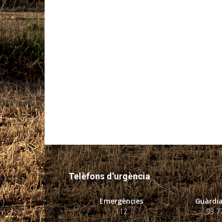
Telèfons d’urgència
Emergències
Guàrdia
112
93 7