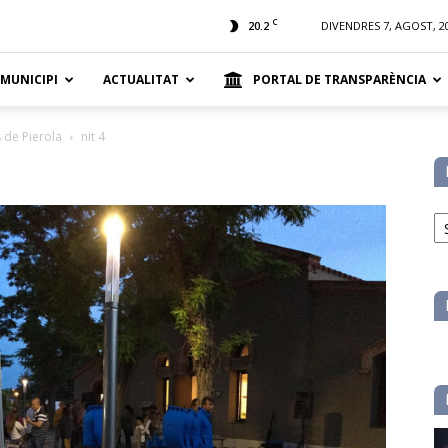
t
C
20.2
DIVENDRES 7, AGOST, 2
 MUNICIPI
ACTUALITAT
PORTAL DE TRANSPARÈNCIA
 de Pierola
nit 4
No
pe
ca