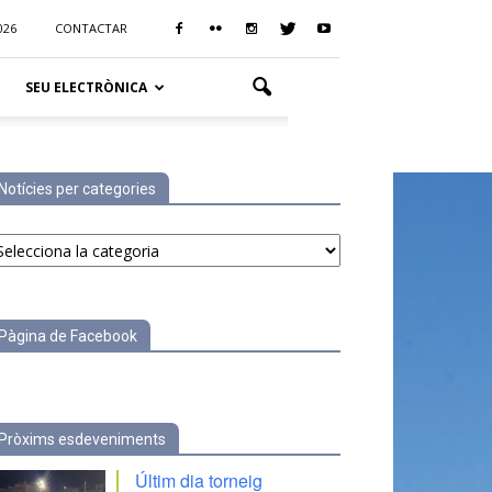
026
CONTACTAR
SEU ELECTRÒNICA
Notícies per categories
tícies
r
tegories
Pàgina de Facebook
Pròxims esdeveniments
Últim dia torneig