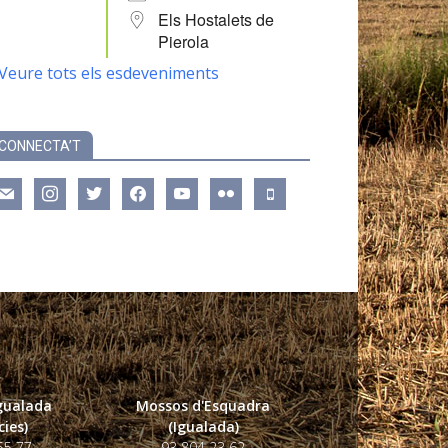
Els Hostalets de
Pierola
Veure tots els esdeveniments
CONNECTA’T
ail
instagram
twitter
facebook
youtube
flickr
mobile
Igualada
Mossos d'Esquadra
ies)
(Igualada)
55 77
93 804 23 62