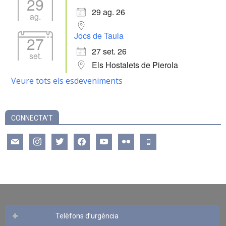
29
29 ag. 26
ag.
Jocs de Taula
27
27 set. 26
set.
Els Hostalets de Pierola
Veure tots els esdeveniments
CONNECTA’T
mail
instagram
twitter
facebook
youtube
flickr
mobile
Telèfons d’urgència