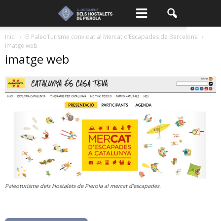
Inici
El PaleoTurisme convidat al Mercat d’Escapades de Barcelona
imatge web
imatge web
Paleoturisme dels Hostalets de Pierola al mercat d’escapades.