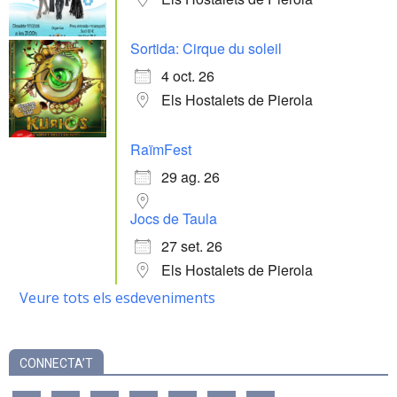
Sortida: Cirque du soleil
4 oct. 26
Els Hostalets de Pierola
RaïmFest
29 ag. 26
Jocs de Taula
27 set. 26
Els Hostalets de Pierola
Veure tots els esdeveniments
CONNECTA’T