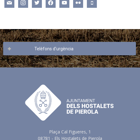
mail
instagram
twitter
facebook
youtube
flickr
mobile
Telèfons d’urgència
Plaça Cal Figueres, 1
08781 - Els Hostalets de Pierola