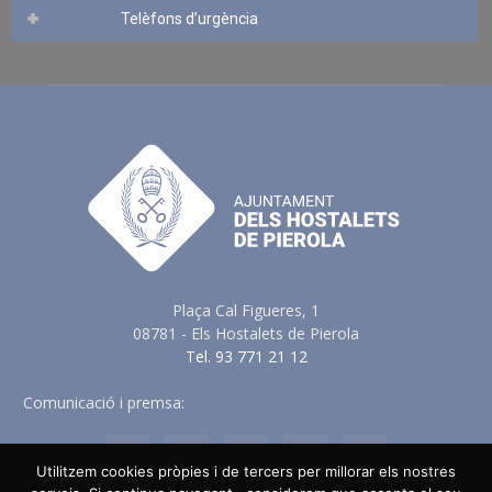
Telèfons d’urgència
Plaça Cal Figueres, 1
08781 - Els Hostalets de Pierola
Tel. 93 771 21 12
Comunicació i premsa:
comunicacio@elshostaletsdepierola.cat
Utilitzem cookies pròpies i de tercers per millorar els nostres