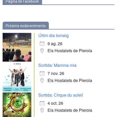
Pàgina de Facebook
Pròxims esdeveniments
Últim dia torneig
9 ag. 26
Els Hostalets de Pierola
Sortida: Mamma mia
7 nov. 26
Els Hostalets de Pierola
Sortida: Cirque du soleil
4 oct. 26
Els Hostalets de Pierola