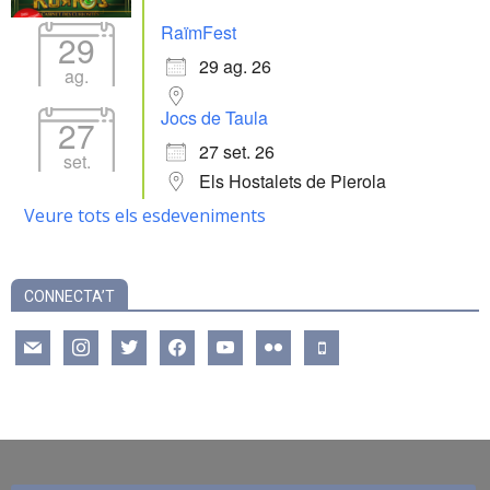
RaïmFest
29
29 ag. 26
ag.
Jocs de Taula
27
27 set. 26
set.
Els Hostalets de Pierola
Veure tots els esdeveniments
CONNECTA’T
mail
instagram
twitter
facebook
youtube
flickr
mobile