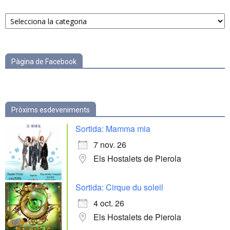
Notícies
per
categories
Pàgina de Facebook
Pròxims esdeveniments
Sortida: Mamma mia
7 nov. 26
Els Hostalets de Pierola
Sortida: Cirque du soleil
4 oct. 26
Els Hostalets de Pierola