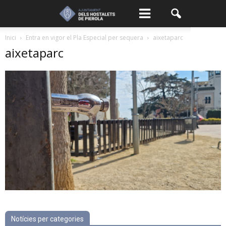
Inici
Entra en vigor el Pla Especial per sequera
aixetaparc
aixetaparc
Notícies per categories