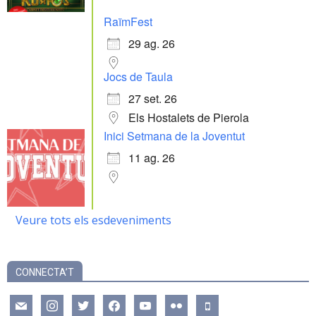
RaïmFest
29 ag. 26
Jocs de Taula
27 set. 26
Els Hostalets de Pierola
Inici Setmana de la Joventut
11 ag. 26
Veure tots els esdeveniments
CONNECTA’T
mail
instagram
twitter
facebook
youtube
flickr
mobile