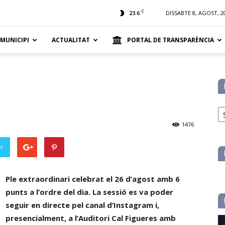
t
C
23.6
DISSABTE 8, AGOST, 2
 MUNICIPI
ACTUALITAT
PORTAL DE TRANSPARÈNCIA
No
pe
1476
ca
er
Ple extraordinari celebrat el 26 d’agost amb 6
punts a l’ordre del dia. La sessió es va poder
seguir en directe pel canal d’Instagram i,
presencialment, a l’Auditori Cal Figueres amb