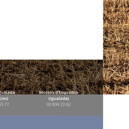
Igualada
Mossos d'Esquadra
ies)
(Igualada)
55 77
93 804 23 62