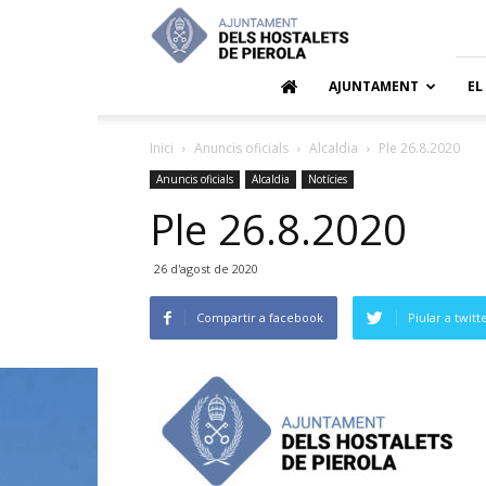
Ajuntamen
dels
Hostalets
de
AJUNTAMENT
EL
Pierola
Inici
Anuncis oficials
Alcaldia
Ple 26.8.2020
Anuncis oficials
Alcaldia
Notícies
Ple 26.8.2020
26 d'agost de 2020
Compartir a facebook
Piular a twitt