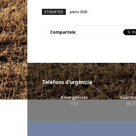
ETIQUETES
plens 2020
Comparteix
Telèfons d’urgència
Emergències
Guàrdia
112
93 7