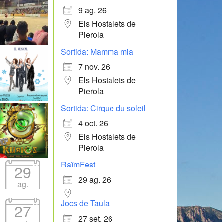
9 ag. 26
Els Hostalets de
Pierola
Sortida: Mamma mia
7 nov. 26
Els Hostalets de
Pierola
Sortida: Cirque du soleil
4 oct. 26
Els Hostalets de
Pierola
RaïmFest
29
29 ag. 26
ag.
Jocs de Taula
27
27 set. 26