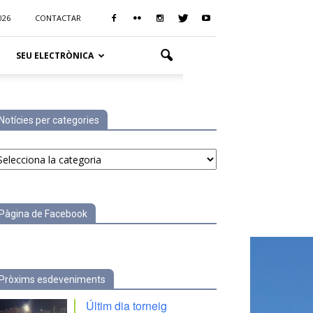
026
CONTACTAR
SEU ELECTRÒNICA
Notícies per categories
tícies
r
tegories
Pàgina de Facebook
Pròxims esdeveniments
Últim dia torneig