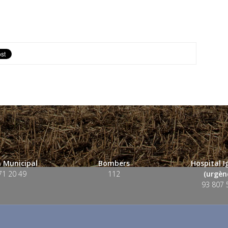
 Municipal
Bombers
Hospital 
71 20 49
112
(urgènc
93 807 