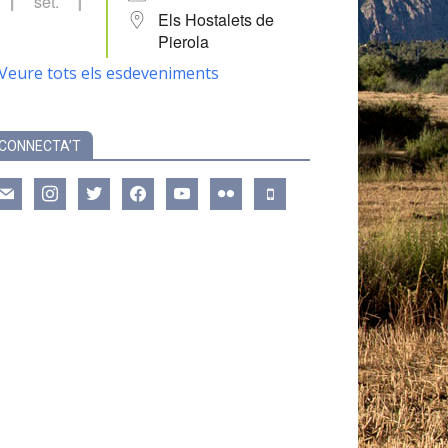
set.
Els Hostalets de
Pierola
Veure tots els esdeveniments
CONNECTA’T
ail
instagram
twitter
facebook
youtube
flickr
mobile