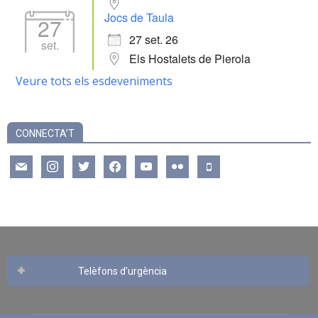
Jocs de Taula
27
27 set. 26
set.
Els Hostalets de Pierola
Veure tots els esdeveniments
CONNECTA’T
mail
instagram
twitter
facebook
youtube
flickr
mobile
Telèfons d’urgència