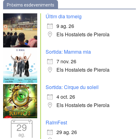
Pròxims esdeveniments
Últim dia torneig
9 ag. 26
Els Hostalets de Pierola
Sortida: Mamma mia
7 nov. 26
Els Hostalets de Pierola
Sortida: Cirque du soleil
4 oct. 26
Els Hostalets de Pierola
RaïmFest
29
29 ag. 26
ag.