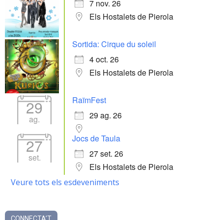
7 nov. 26
Els Hostalets de Pierola
Sortida: Cirque du soleil
4 oct. 26
Els Hostalets de Pierola
RaïmFest
29
29 ag. 26
ag.
Jocs de Taula
27
27 set. 26
set.
Els Hostalets de Pierola
Veure tots els esdeveniments
CONNECTA’T