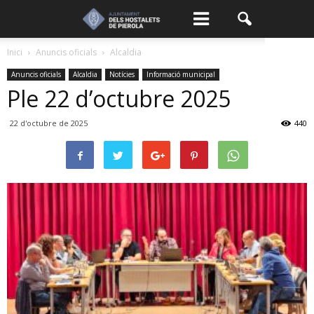
Inici
Anuncis oficials
Alcaldia
Anuncis oficials
Alcaldia
Notícies
Informació municipal
Ple 22 d’octubre 2025
22 d'octubre de 2025
440