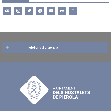
mail
instagram
twitter
facebook
youtube
flickr
mobile
Telèfons d’urgència