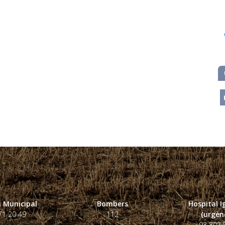
m
 Municipal
Bombers
Hospital 
71 20 49
112
(urgènc
93 807 