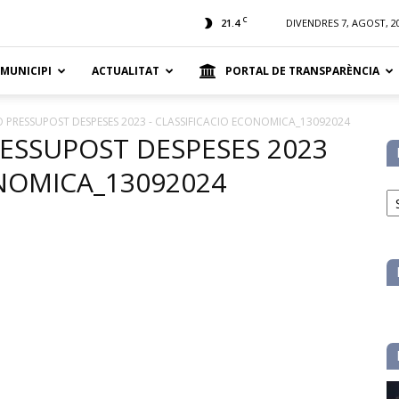
t
C
21.4
DIVENDRES 7, AGOST, 2
 MUNICIPI
ACTUALITAT
PORTAL DE TRANSPARÈNCIA
O PRESSUPOST DESPESES 2023 - CLASSIFICACIO ECONOMICA_13092024
RESSUPOST DESPESES 2023
ONOMICA_13092024
No
pe
ca