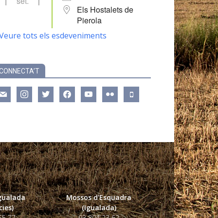
set.
Els Hostalets de
Pierola
Veure tots els esdeveniments
CONNECTA’T
ail
instagram
twitter
facebook
youtube
flickr
mobile
Igualada
Mossos d'Esquadra
ies)
(Igualada)
55 77
93 804 23 62