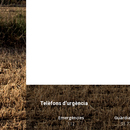
Telèfons d’urgència
Emergències
Guàrdia
112
93 7