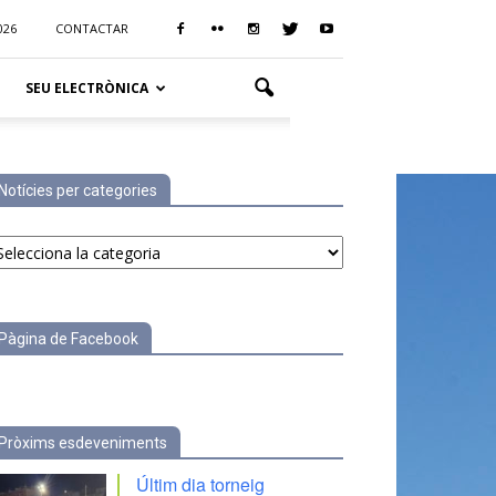
026
CONTACTAR
SEU ELECTRÒNICA
Notícies per categories
tícies
r
tegories
Pàgina de Facebook
Pròxims esdeveniments
Últim dia torneig