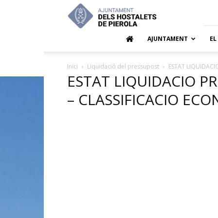
Ajuntamen
dels
Hostalets
de
AJUNTAMENT
EL
Pierola
Inici
Liquidació del pressupost
ESTAT LIQUIDACI
ESTAT LIQUIDACIO P
– CLASSIFICACIO EC