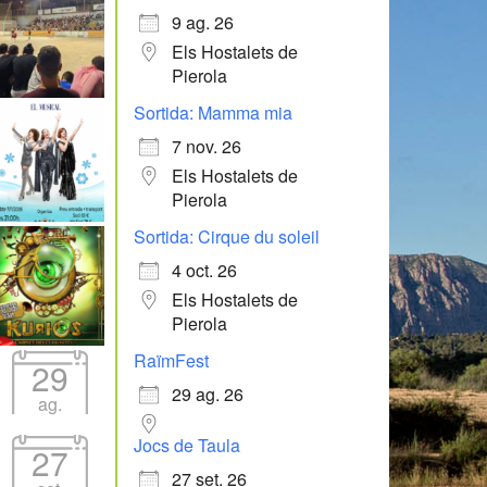
9 ag. 26
Els Hostalets de
Pierola
Sortida: Mamma mia
7 nov. 26
Els Hostalets de
Pierola
Sortida: Cirque du soleil
4 oct. 26
Els Hostalets de
Pierola
RaïmFest
29
29 ag. 26
ag.
Jocs de Taula
27
27 set. 26