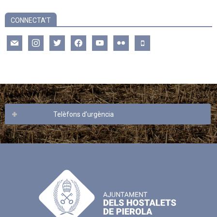
CONNECTA’T
mail
instagram
twitter
facebook
youtube
flickr
mobile
Telèfons d’urgència