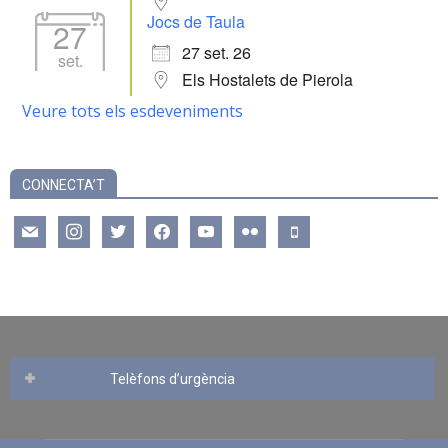
Jocs de Taula
27
27 set. 26
set.
Els Hostalets de Pierola
Veure tots els esdeveniments
CONNECTA’T
mail
instagram
twitter
facebook
youtube
flickr
mobile
Telèfons d’urgència