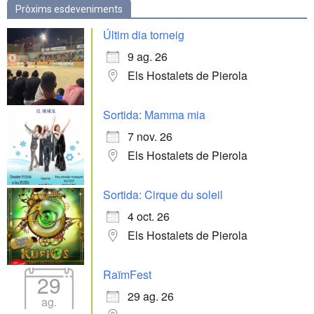
Pròxims esdeveniments
Últim dia torneig
9 ag. 26
Els Hostalets de Pierola
Sortida: Mamma mia
7 nov. 26
Els Hostalets de Pierola
Sortida: Cirque du soleil
4 oct. 26
Els Hostalets de Pierola
RaïmFest
29
29 ag. 26
ag.