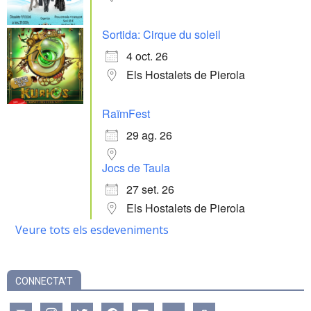
Sortida: Cirque du soleil
4 oct. 26
Els Hostalets de Pierola
RaïmFest
29 ag. 26
Jocs de Taula
27 set. 26
Els Hostalets de Pierola
Veure tots els esdeveniments
CONNECTA’T