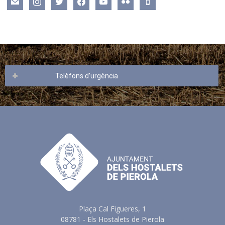
mail
instagram
twitter
facebook
youtube
flickr
mobile
Telèfons d’urgència
Plaça Cal Figueres, 1
08781 - Els Hostalets de Pierola