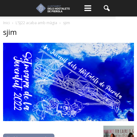
Inici
L’SJ22 acaba amb màgia
sjim
sjim