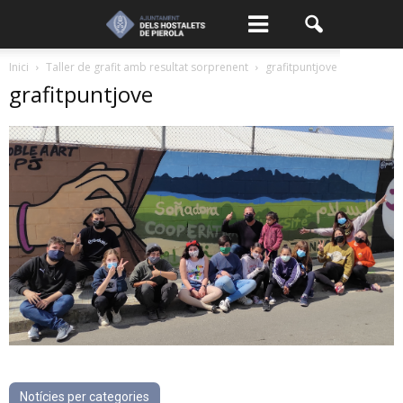
Inici
Taller de grafit amb resultat sorprenent
grafitpuntjove
grafitpuntjove
Notícies per categories