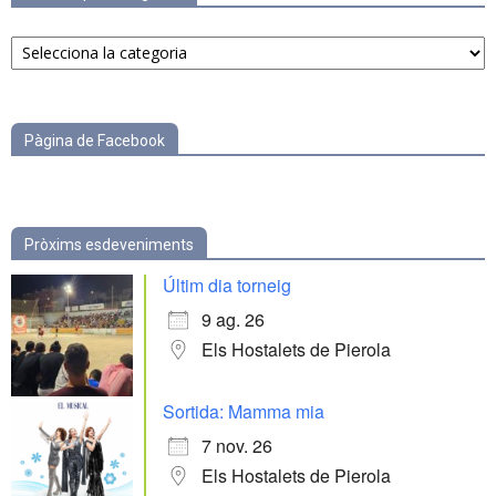
Notícies
per
categories
Pàgina de Facebook
Pròxims esdeveniments
Últim dia torneig
9 ag. 26
Els Hostalets de Pierola
Sortida: Mamma mia
7 nov. 26
Els Hostalets de Pierola