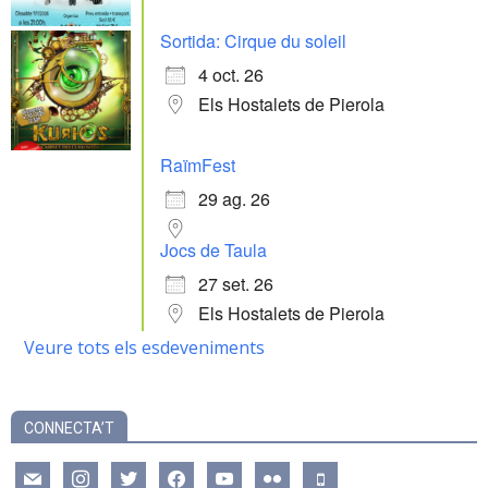
Sortida: Cirque du soleil
4 oct. 26
Els Hostalets de Pierola
RaïmFest
29 ag. 26
Jocs de Taula
27 set. 26
Els Hostalets de Pierola
Veure tots els esdeveniments
CONNECTA’T
mail
instagram
twitter
facebook
youtube
flickr
mobile