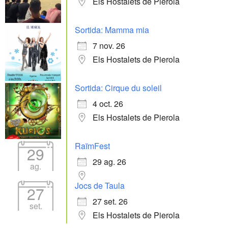
Els Hostalets de Pierola
Sortida: Mamma mia
7 nov. 26
Els Hostalets de Pierola
Sortida: Cirque du soleil
4 oct. 26
Els Hostalets de Pierola
RaïmFest
29
29 ag. 26
ag.
Jocs de Taula
27
27 set. 26
set.
Els Hostalets de Pierola