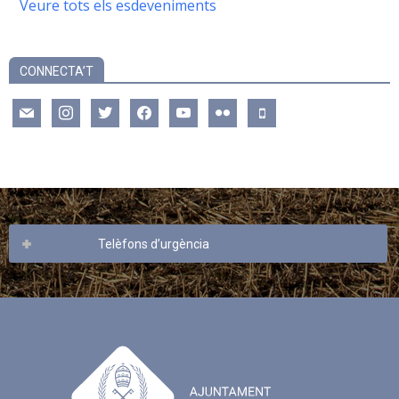
Veure tots els esdeveniments
CONNECTA’T
mail
instagram
twitter
facebook
youtube
flickr
mobile
Telèfons d’urgència