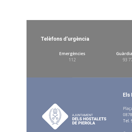
Telèfons d’urgència
Emergències
Guàrdia
112
93 7
Els
Plaç
0878
Tel.