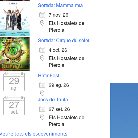
Sortida: Mamma mia
7 nov. 26
Els Hostalets de
Pierola
Sortida: Cirque du soleil
4 oct. 26
Els Hostalets de
Pierola
RaïmFest
29
29 ag. 26
ag.
Jocs de Taula
27
27 set. 26
set.
Els Hostalets de
Pierola
Veure tots els esdeveniments