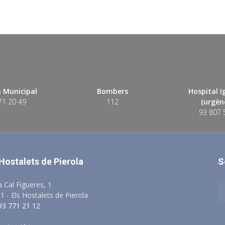
 Municipal
Bombers
Hospital 
71 20 49
112
(urgènc
93 807 
 Hostalets de Pierola
S
a Cal Figueres, 1
1 - Els Hostalets de Pierola
 93 771 21 12