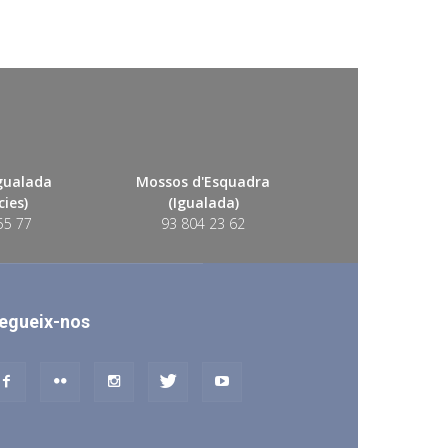
Igualada
Mossos d'Esquadra
ies)
(Igualada)
55 77
93 804 23 62
egueix-nos