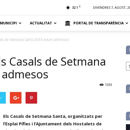
t
C
32.1
DIVENDRES 7, AGOST, 2
 MUNICIPI
ACTUALITAT
PORTAL DE TRANSPARÈNCIA
asals de Setmana Santa 2018 estan admesos
 als Casals de Setmana
No
pe
n admesos
ca
1333
er
Els Casals de Setmana Santa, organitzats per
l’Esplai Pífies i l’Ajuntament dels Hostalets de