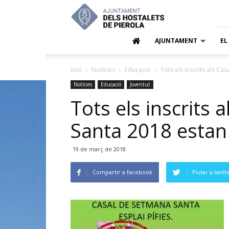
Ajuntamen
dels
Hostalets
de
AJUNTAMENT
EL
Pierola
Inici
Notícies
Educació
Tots els inscrits als C
Notícies
Educació
Joventut
Tots els inscrits
Santa 2018 esta
19 de març de 2018
Compartir a facebook
Piular a twitt