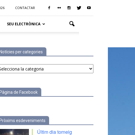
026
CONTACTAR
SEU ELECTRÒNICA
Notícies per categories
tícies
r
tegories
Pàgina de Facebook
Pròxims esdeveniments
Últim dia torneig