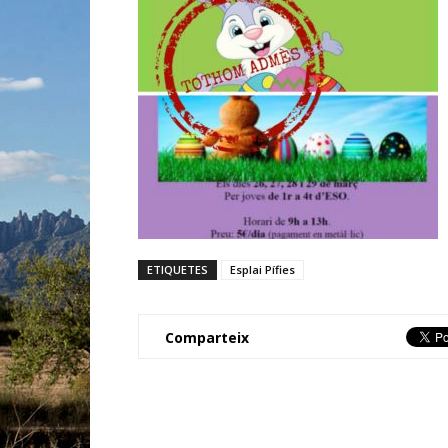
ETIQUETES
Esplai Pífies
Comparteix