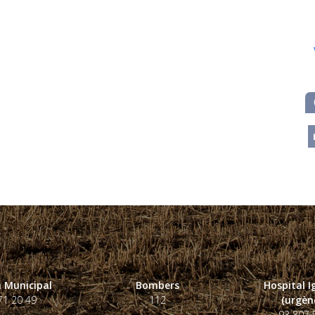
m
 Municipal
Bombers
Hospital 
71 20 49
112
(urgènc
93 807 