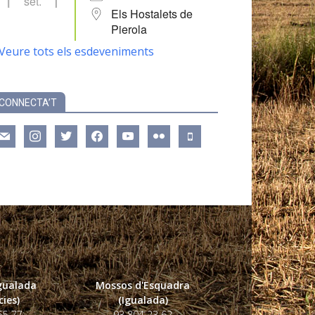
set.
Els Hostalets de
Pierola
Veure tots els esdeveniments
CONNECTA’T
ail
instagram
twitter
facebook
youtube
flickr
mobile
Igualada
Mossos d'Esquadra
ies)
(Igualada)
55 77
93 804 23 62