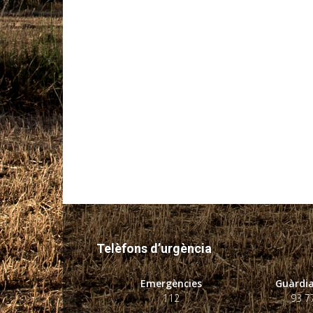
Telèfons d’urgència
Emergències
Guàrdia
112
93 7