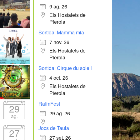
9 ag. 26
Els Hostalets de
Pierola
Sortida: Mamma mia
7 nov. 26
Els Hostalets de
Pierola
Sortida: Cirque du soleil
4 oct. 26
Els Hostalets de
Pierola
RaïmFest
29
29 ag. 26
ag.
Jocs de Taula
27
27 set. 26