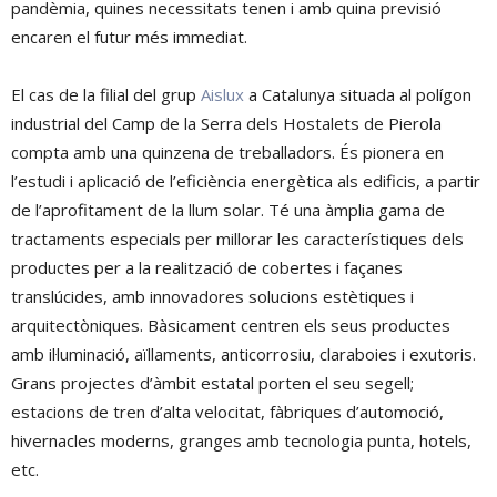
pandèmia, quines necessitats tenen i amb quina previsió
encaren el futur més immediat.
El cas de la filial del grup
Aislux
a Catalunya situada al polígon
industrial del Camp de la Serra dels Hostalets de Pierola
compta amb una quinzena de treballadors. És pionera en
l’estudi i aplicació de l’eficiència energètica als edificis, a partir
de l’aprofitament de la llum solar. Té una àmplia gama de
tractaments especials per millorar les característiques dels
productes per a la realització de cobertes i façanes
translúcides, amb innovadores solucions estètiques i
arquitectòniques. Bàsicament centren els seus productes
amb il·luminació, aïllaments, anticorrosiu, claraboies i exutoris.
Grans projectes d’àmbit estatal porten el seu segell;
estacions de tren d’alta velocitat, fàbriques d’automoció,
hivernacles moderns, granges amb tecnologia punta, hotels,
etc.