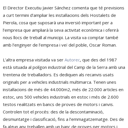
El Director Executiu Javier Sánchez comenta que té previsions
a curt termini d’ampliar les instal·lacions dels Hostalets de
Pierola, cosa que suposarà ​una inversió important per a
l’empresa que ampliarà la seva activitat econòmica i oferirà
nous llocs de treball al municipi. La visita va comptar també
amb l’enginyer de l’empresa i veï del poble, Oscar Roman.
L’altra empresa visitada va ser
Autorec
, que des del 1987
està situada al polígon industrial del Camp de la Serra amb una
trentena de treballadors. Es dediquen als recanvis usats
originals per a vehicles industrials multimarca. Tenen unes
instal·lacions de més de 44.000m2, més de 22.000 articles en
estoc, uns 500 vehicles industrials en estoc i més de 2.600
testos realitzats en bancs de proves de motors i canvis.
Controlen tot el procés: des de la descontaminació,
desmuntatge i classificació, fins a l’emmagatzematge. Des de
fa algun any treballen amb un banc de proves per motors i