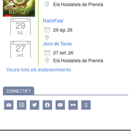
Els Hostalets de Pierola
RaïmFest
29
29 ag. 26
ag.
Jocs de Taula
27
27 set. 26
set.
Els Hostalets de Pierola
Veure tots els esdeveniments
CONNECTA’T
mail
instagram
twitter
facebook
youtube
flickr
mobile