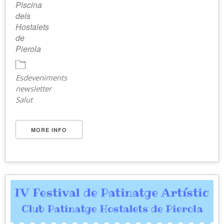
Piscina
dels
Hostalets
de
Pierola
Esdeveniments
newsletter
Salut
MORE INFO