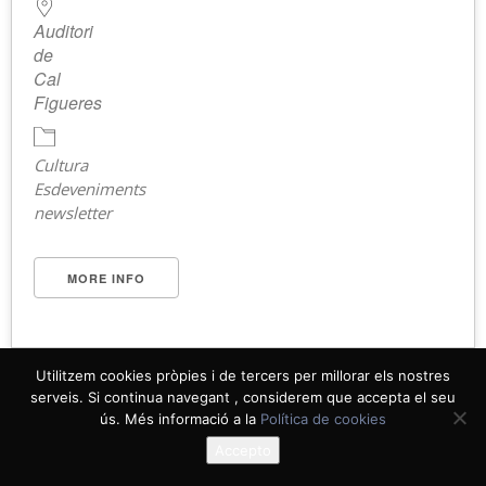
Auditori
de
Cal
Figueres
Cultura
Esdeveniments
newsletter
MORE INFO
Utilitzem cookies pròpies i de tercers per millorar els nostres
serveis. Si continua navegant , considerem que accepta el seu
ús. Més informació a la
Política de cookies
Accepto