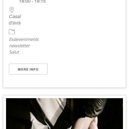
18:00 - 19:15
Casal
d'avis
Esdeveniments
newsletter
Salut
MORE INFO