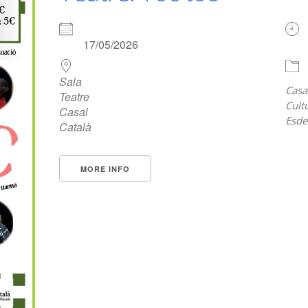
17/05/2026
Sala
Casa
Teatre
Cult
Casal
Esde
Català
MORE INFO