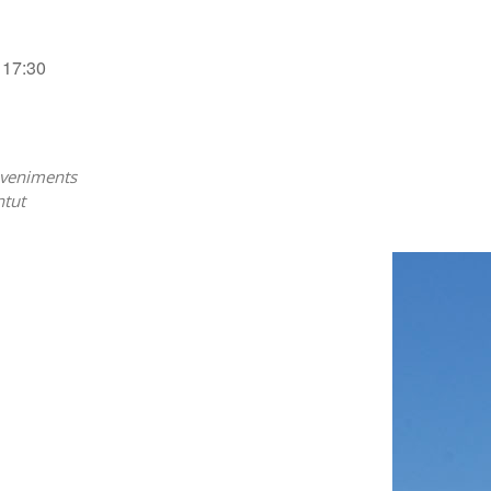
17:30
veniments
ntut