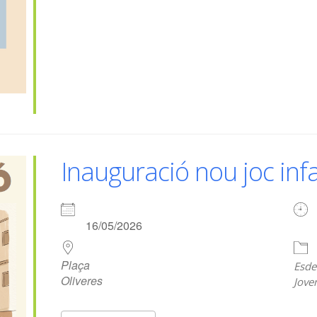
Inauguració nou joc infa
16/05/2026
Plaça
Esde
Oliveres
Jove