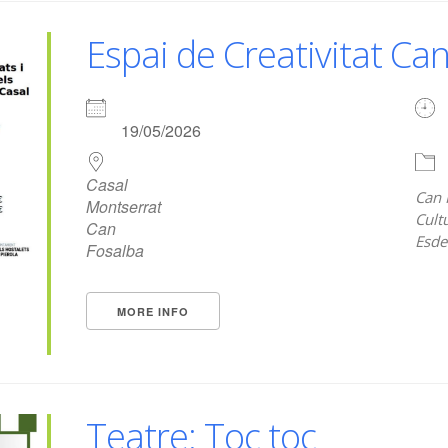
Espai de Creativitat Ca
19/05/2026
Casal
Can 
Montserrat
Cult
Can
Esde
Fosalba
MORE INFO
Teatre: Toc toc