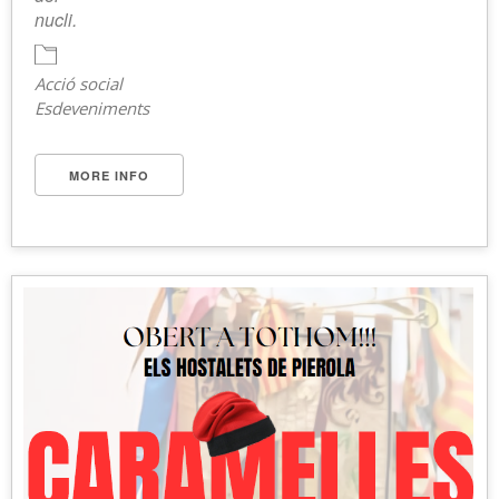
nucli.
Acció social
Esdeveniments
MORE INFO