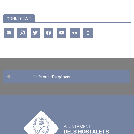
CONNECTA’T
mail
instagram
twitter
facebook
youtube
flickr
mobile
Telèfons d’urgència