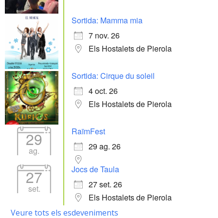
Sortida: Mamma mia
7 nov. 26
Els Hostalets de Pierola
Sortida: Cirque du soleil
4 oct. 26
Els Hostalets de Pierola
RaïmFest
29
29 ag. 26
ag.
Jocs de Taula
27
27 set. 26
set.
Els Hostalets de Pierola
Veure tots els esdeveniments