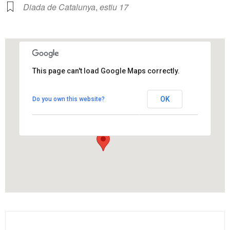
Diada de Catalunya
,
estiu 17
This page can't load Google Maps correctly.
Casal Montserrat Can Fosalba
OK
Do you own this website?
Can Fosalba - Els Hostalets de Pierola
View Events