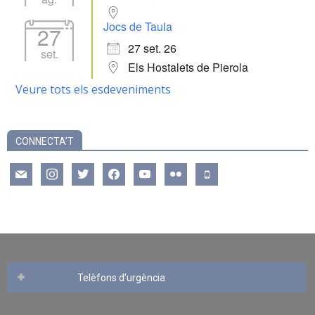
Jocs de Taula
27
27 set. 26
set.
Els Hostalets de Pierola
Veure tots els esdeveniments
CONNECTA’T
mail
instagram
twitter
facebook
youtube
flickr
mobile
Telèfons d’urgència