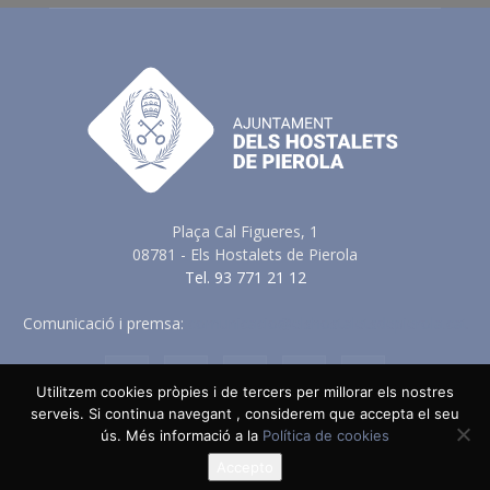
Plaça Cal Figueres, 1
08781 - Els Hostalets de Pierola
Tel. 93 771 21 12
Comunicació i premsa:
comunicacio@elshostaletsdepierola.cat
Utilitzem cookies pròpies i de tercers per millorar els nostres
serveis. Si continua navegant , considerem que accepta el seu
Avis Legal
Política de Privacitat
Política de Cookies
ús. Més informació a la
Política de cookies
Política en vers a les Xarxes Socials
Accepto