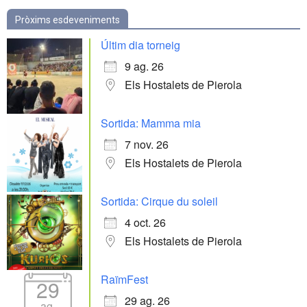
Pròxims esdeveniments
Últim dia torneig
9 ag. 26
Els Hostalets de Pierola
Sortida: Mamma mia
7 nov. 26
Els Hostalets de Pierola
Sortida: Cirque du soleil
4 oct. 26
Els Hostalets de Pierola
RaïmFest
29
29 ag. 26
ag.