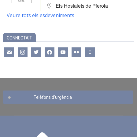
set.
Els Hostalets de Pierola
Veure tots els esdeveniments
CONNECTA’T
mail
instagram
twitter
facebook
youtube
flickr
mobile
Telèfons d’urgència