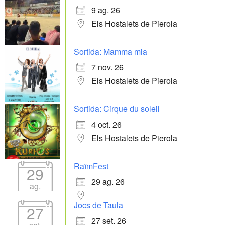
9 ag. 26
Els Hostalets de Pierola
Sortida: Mamma mia
7 nov. 26
Els Hostalets de Pierola
Sortida: Cirque du soleil
4 oct. 26
Els Hostalets de Pierola
RaïmFest
29
29 ag. 26
ag.
Jocs de Taula
27
27 set. 26