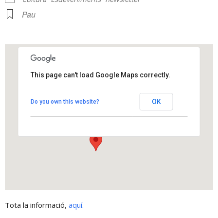
Pau
This page can't load Google Maps correctly.
Parc de Cal Ponsa
OK
Do you own this website?
carrer d'Anselm Clavé - Els Hostalets de Pierola
View Events
Tota la informació,
aquí.