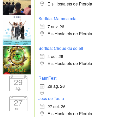
Els Hostalets de Pierola
Sortida: Mamma mia
7 nov. 26
Els Hostalets de Pierola
Sortida: Cirque du soleil
4 oct. 26
Els Hostalets de Pierola
RaïmFest
29
29 ag. 26
ag.
Jocs de Taula
27
27 set. 26
set.
Els Hostalets de Pierola