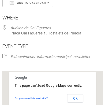
ADD TO CALENDAR
Download ICS
Google Calendar
WHERE
Auditori de Cal Figueres
Plaça Cal Figueres 1, Hostalets de Pierola
EVENT TYPE
Esdeveniments
Informació municipal
newsletter
This page can't load Google Maps correctly.
Auditori de Cal Figueres
OK
Do you own this website?
Plaça Cal Figueres 1 - Hostalets de Pierola