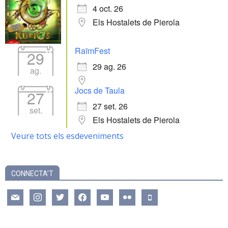
4 oct. 26
Els Hostalets de Pierola
RaïmFest
29
29 ag. 26
ag.
Jocs de Taula
27
27 set. 26
set.
Els Hostalets de Pierola
Veure tots els esdeveniments
CONNECTA’T
mail
instagram
twitter
facebook
youtube
flickr
mobile