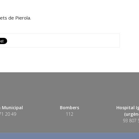
ets de Pierola.
 Municipal
Bombers
Hospital 
71 20 49
112
(urgènc
93 807 