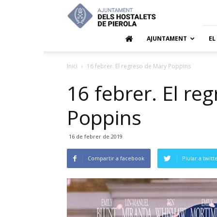
Ajuntamen
dels
Hostalets
de
AJUNTAMENT
EL
Pierola
Inici
16 febrer. El regreso de Mary Poppins
16 febrer. El re
Poppins
16 de febrer de 2019
Compartir a facebook
Piular a twitt