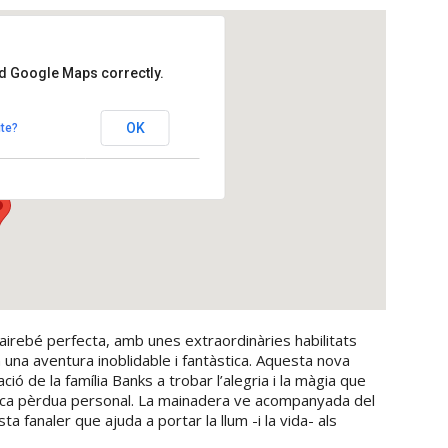
ad Google Maps correctly.
igueres
OK
te?
 - Hostalets de Pierola
airebé perfecta, amb unes extraordinàries habilitats
 una aventura inoblidable i fantàstica. Aquesta nova
ió de la família Banks a trobar l’alegria i la màgia que
gica pèrdua personal. La mainadera ve acompanyada del
a fanaler que ajuda a portar la llum -i la vida- als