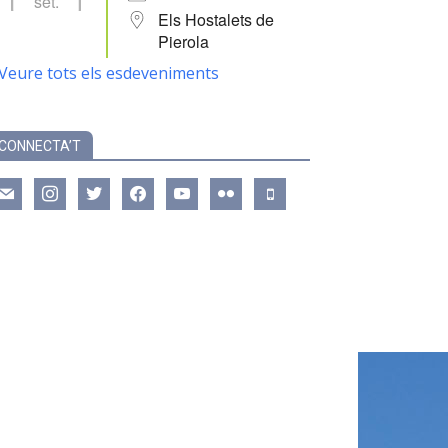
set.
Els Hostalets de
Pierola
Veure tots els esdeveniments
CONNECTA’T
ail
instagram
twitter
facebook
youtube
flickr
mobile