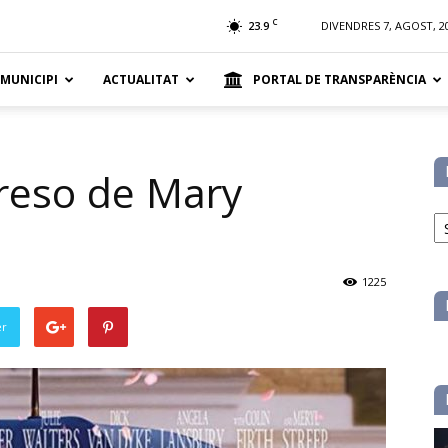
t
C
23.9
DIVENDRES 7, AGOST, 2
 MUNICIPI
ACTUALITAT
PORTAL DE TRANSPARÈNCIA
greso de Mary
No
pe
ca
1225
er