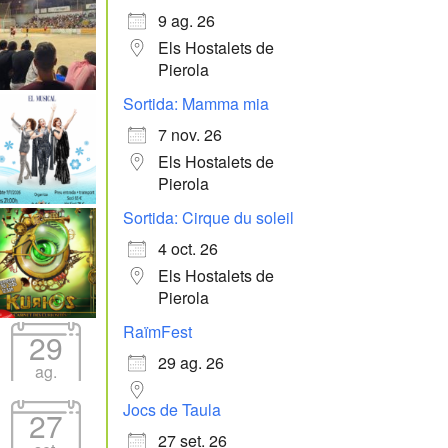
9 ag. 26
Els Hostalets de
Pierola
Sortida: Mamma mia
7 nov. 26
Els Hostalets de
Pierola
Sortida: Cirque du soleil
4 oct. 26
Els Hostalets de
Pierola
RaïmFest
29
29 ag. 26
ag.
Jocs de Taula
27
27 set. 26