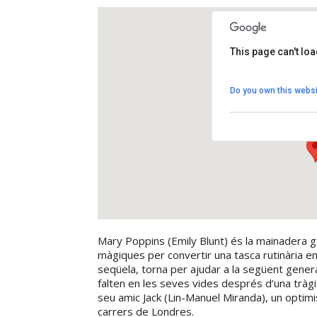
This page can't lo
Auditori de Cal F
Do you own this websi
Plaça Cal Figueres 1
View Events
Mary Poppins (Emily Blunt) és la mainadera g
màgiques per convertir una tasca rutinària en
seqüela, torna per ajudar a la següent generac
falten en les seves vides després d’una trà
seu amic Jack (Lin-Manuel Miranda), un optimist
carrers de Londres.