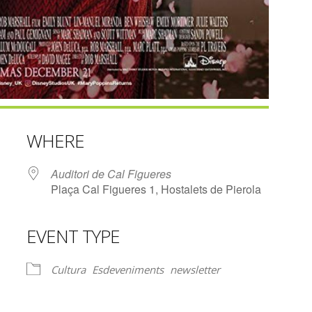
WHERE
Auditori de Cal Figueres
Plaça Cal Figueres 1, Hostalets de Pierola
EVENT TYPE
lendar
iCalendar
Office 365
Cultura
Esdeveniments
newsletter