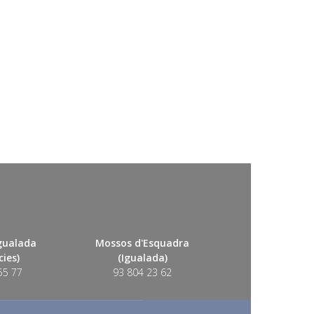
Igualada
Mossos d'Esquadra
ies)
(Igualada)
55 77
93 804 23 62