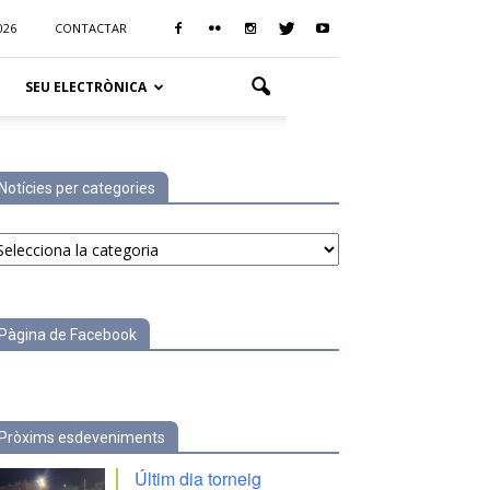
026
CONTACTAR
SEU ELECTRÒNICA
Notícies per categories
tícies
r
tegories
Pàgina de Facebook
Pròxims esdeveniments
Últim dia torneig