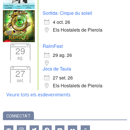
Sortida: Cirque du soleil
4 oct. 26
Els Hostalets de Pierola
RaïmFest
29
29 ag. 26
ag.
Jocs de Taula
27
27 set. 26
set.
Els Hostalets de Pierola
Veure tots els esdeveniments
CONNECTA’T
mail
instagram
twitter
facebook
youtube
flickr
mobile