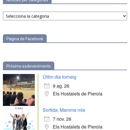
Notícies per categories
Notícies
per
categories
Pàgina de Facebook
Pròxims esdeveniments
Últim dia torneig
9 ag. 26
Els Hostalets de Pierola
Sortida: Mamma mia
7 nov. 26
Els Hostalets de Pierola