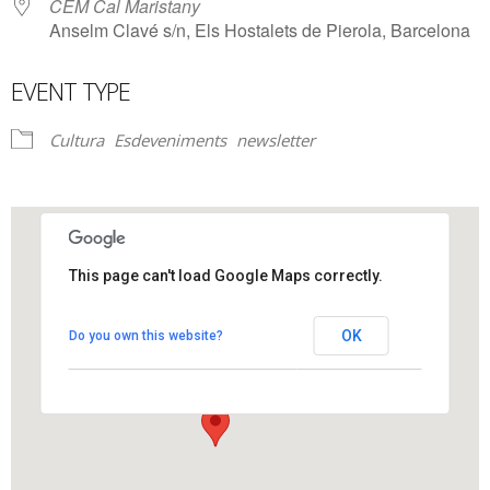
CEM Cal Maristany
Anselm Clavé s/n, Els Hostalets de Pierola, Barcelona
EVENT TYPE
Cultura
Esdeveniments
newsletter
This page can't load Google Maps correctly.
CEM Cal Maristany
OK
Do you own this website?
Anselm Clavé s/n - Els Hostalets de Pierola
View Events