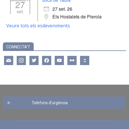
27
27 set. 26
set.
Els Hostalets de Pierola
Veure tots els esdeveniments
CONNECTA’T
mail
instagram
twitter
facebook
youtube
flickr
mobile
Telèfons d’urgència