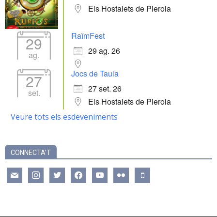
Els Hostalets de Pierola
RaïmFest
29
29 ag. 26
ag.
Jocs de Taula
27
27 set. 26
set.
Els Hostalets de Pierola
Veure tots els esdeveniments
CONNECTA’T
mail
instagram
twitter
facebook
youtube
flickr
mobile