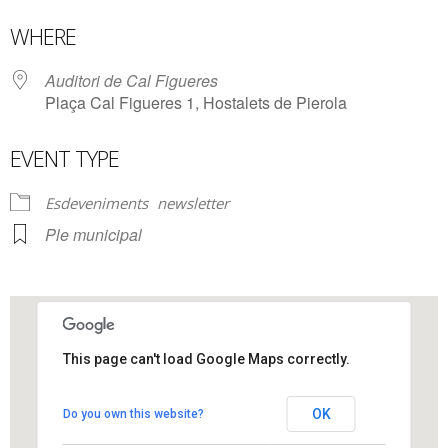
Download ICS
Google Calendar
WHERE
Auditori de Cal Figueres
Plaça Cal Figueres 1, Hostalets de Pierola
EVENT TYPE
Esdeveniments
newsletter
Ple municipal
This page can't load Google Maps correctly.
Auditori de Cal Figueres
OK
Do you own this website?
Plaça Cal Figueres 1 - Hostalets de Pierola
View Events