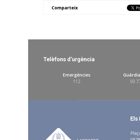
Comparteix
Telèfons d’urgència
Emergències
Guàrdia
112
93 7
Els
Plaç
0878