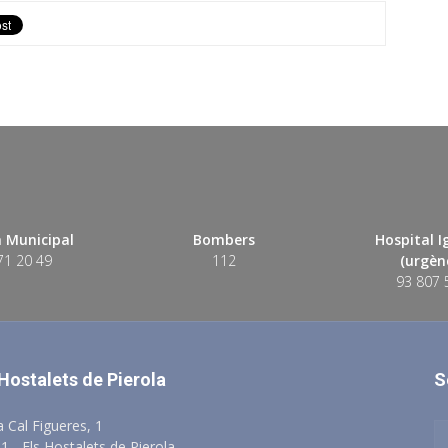
 Municipal
Bombers
Hospital 
71 20 49
112
(urgènc
93 807 
 Hostalets de Pierola
S
a Cal Figueres, 1
1 - Els Hostalets de Pierola