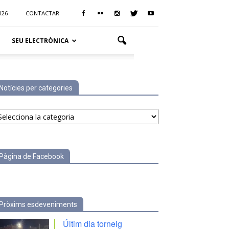
026
CONTACTAR
SEU ELECTRÒNICA
Notícies per categories
tícies
r
tegories
Pàgina de Facebook
Pròxims esdeveniments
Últim dia torneig