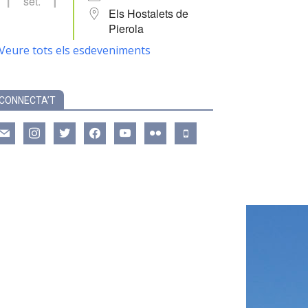
set.
Els Hostalets de
Pierola
Veure tots els esdeveniments
CONNECTA’T
ail
instagram
twitter
facebook
youtube
flickr
mobile