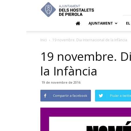
Ajuntamen
dels
Hostalets
de
AJUNTAMENT
EL
Pierola
Inici
19 novembre. Dia Internacional de la Infància
19 novembre. Di
la Infància
19 de novembre de 2016
Compartir a facebook
Piular a twitt