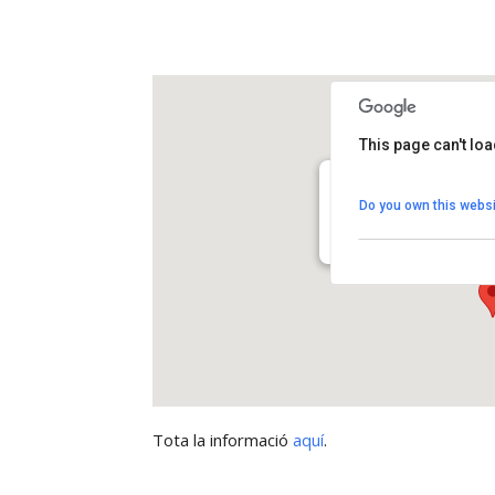
This page can't lo
Poliesportiu dels Hos
Do you own this websi
Carrer Catalunya s/n - Els
View Events
Tota la informació
aquí
.