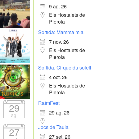
9 ag. 26
Els Hostalets de
Pierola
Sortida: Mamma mia
7 nov. 26
Els Hostalets de
Pierola
Sortida: Cirque du soleil
4 oct. 26
Els Hostalets de
Pierola
RaïmFest
29
29 ag. 26
ag.
Jocs de Taula
27
27 set. 26