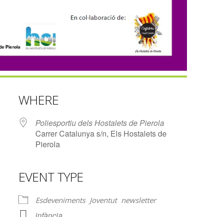
WHERE
Poliesportiu dels Hostalets de Pierola
Carrer Catalunya s/n, Els Hostalets de
Pierola
EVENT TYPE
lendar
iCalendar
Office 365
Esdeveniments
Joventut
newsletter
infància