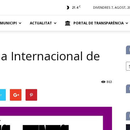
t
C
21.4
DIVENDRES 7, AGOST, 2
 MUNICIPI
ACTUALITAT
PORTAL DE TRANSPARÈNCIA
a Internacional de
No
pe
ca
863
er