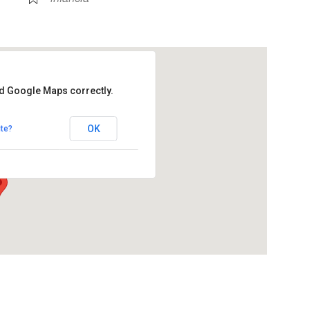
ad Google Maps correctly.
talets de Pierola
OK
te?
 Hostalets de Pierola