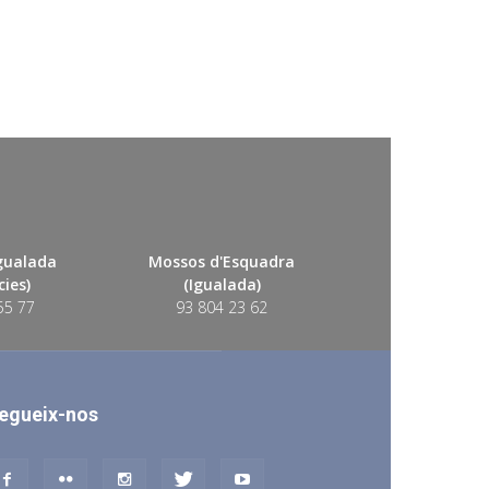
Igualada
Mossos d'Esquadra
ies)
(Igualada)
55 77
93 804 23 62
egueix-nos