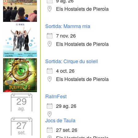
9 ag. 26
Els Hostalets de Pierola
Sortida: Mamma mia
7 nov. 26
Els Hostalets de Pierola
Sortida: Cirque du soleil
4 oct. 26
Els Hostalets de Pierola
RaïmFest
29
29 ag. 26
ag.
Jocs de Taula
27
27 set. 26
set.