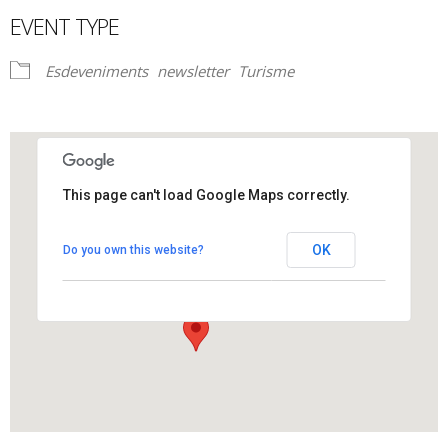
EVENT TYPE
Esdeveniments
newsletter
Turisme
This page can't load Google Maps correctly.
CRIP
OK
Do you own this website?
Aureli Roviralta,1 - Els Hostalets de Pierola
View Events