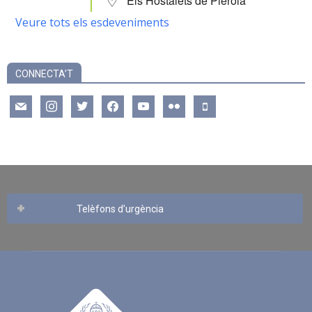
Els Hostalets de Pierola
Veure tots els esdeveniments
CONNECTA’T
mail
instagram
twitter
facebook
youtube
flickr
mobile
Telèfons d’urgència