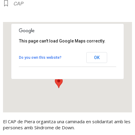
CAP
This page can't load Google Maps correctly.
Nou CAP de Piera
OK
Do you own this website?
Avinguda carretera d'Igualada, 62 - Piera
View Events
El CAP de Piera organitza una caminada en solidaritat amb les
persones amb Síndrome de Down.