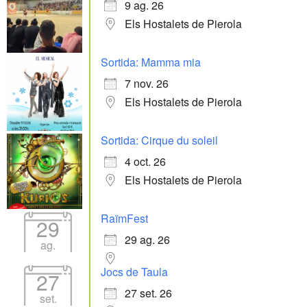
9 ag. 26
Els Hostalets de Pierola
Sortida: Mamma mia
7 nov. 26
Els Hostalets de Pierola
Sortida: Cirque du soleil
4 oct. 26
Els Hostalets de Pierola
RaïmFest
29
29 ag. 26
ag.
Jocs de Taula
27
27 set. 26
set.