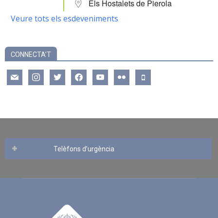
Els Hostalets de Pierola
Veure tots els esdeveniments
CONNECTA’T
mail
instagram
twitter
facebook
youtube
flickr
mobile
Telèfons d’urgència