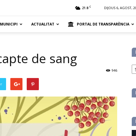
t
C
21.8
DIJOUS 6, AGOST, 2
 MUNICIPI
ACTUALITAT
PORTAL DE TRANSPARÈNCIA
capte de sang
No
pe
946
ca
er