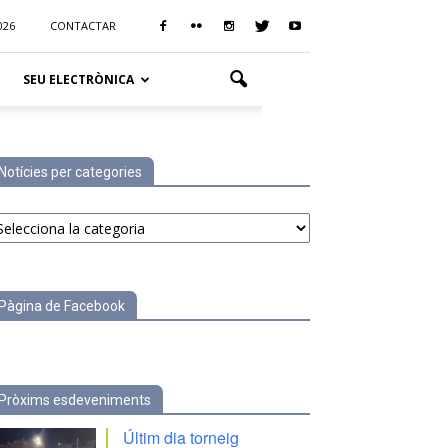
026
CONTACTAR
SEU ELECTRÒNICA
Notícies per categories
tícies
r
tegories
Pàgina de Facebook
Pròxims esdeveniments
Últim dia torneig