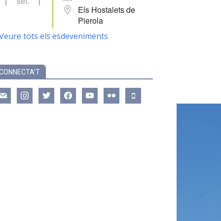
set.
Els Hostalets de
Pierola
Veure tots els esdeveniments
CONNECTA’T
ail
instagram
twitter
facebook
youtube
flickr
mobile