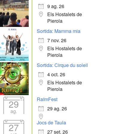
9 ag. 26
Els Hostalets de
Pierola
Sortida: Mamma mia
7 nov. 26
Els Hostalets de
Pierola
Sortida: Cirque du soleil
4 oct. 26
Els Hostalets de
Pierola
RaïmFest
29
29 ag. 26
ag.
Jocs de Taula
27
27 set. 26