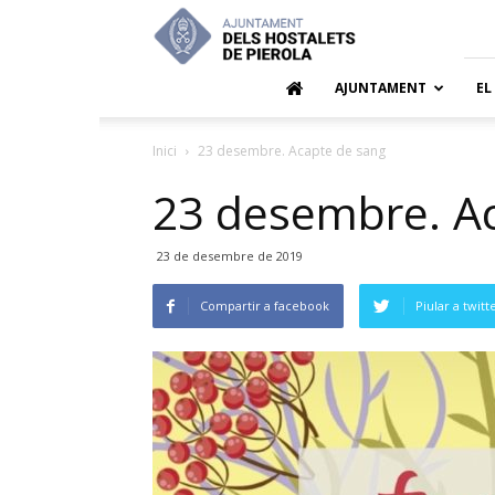
Ajuntamen
dels
Hostalets
de
AJUNTAMENT
EL
Pierola
Inici
23 desembre. Acapte de sang
23 desembre. A
23 de desembre de 2019
Compartir a facebook
Piular a twitt