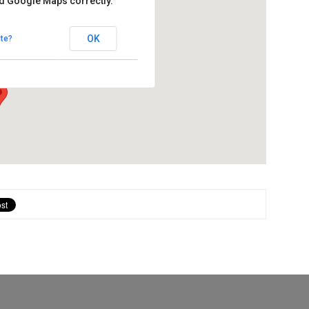
ad Google Maps correctly.
igueres
OK
te?
 - Hostalets de Pierola