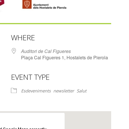
WHERE
Auditori de Cal Figueres
Plaça Cal Figueres 1, Hostalets de Pierola
EVENT TYPE
lendar
iCalendar
Office 365
Esdeveniments
newsletter
Salut