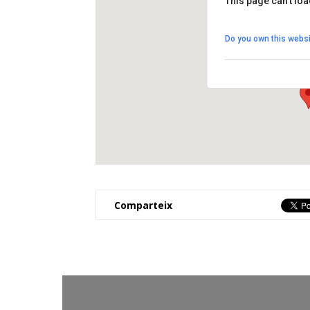
This page can't lo
Auditori de Cal F
Do you own this websi
Plaça Cal Figueres 1
View Events
Comparteix