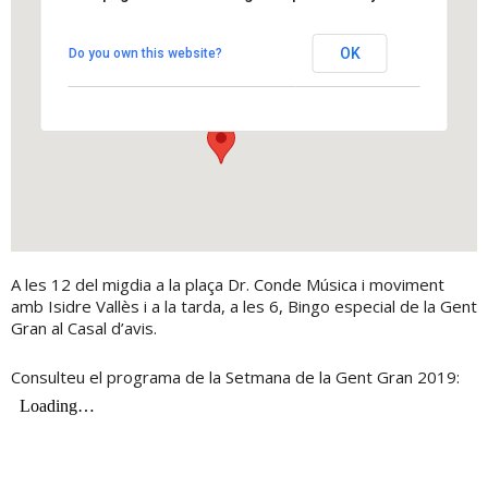
Plaça del Dr. Conde
OK
Do you own this website?
Plaça del Dr. Conde - Els Hostalets de Pierola
View Events
A les 12 del migdia a la plaça Dr. Conde Música i moviment
amb Isidre Vallès i a la tarda, a les 6, Bingo especial de la Gent
Gran al Casal d’avis.
Consulteu el programa de la Setmana de la Gent Gran 2019: