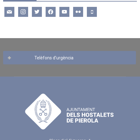
mail
instagram
twitter
facebook
youtube
flickr
mobile
Telèfons d’urgència