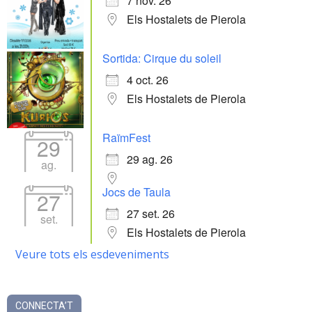
7 nov. 26
Els Hostalets de Pierola
Sortida: Cirque du soleil
4 oct. 26
Els Hostalets de Pierola
RaïmFest
29
29 ag. 26
ag.
Jocs de Taula
27
27 set. 26
set.
Els Hostalets de Pierola
Veure tots els esdeveniments
CONNECTA’T