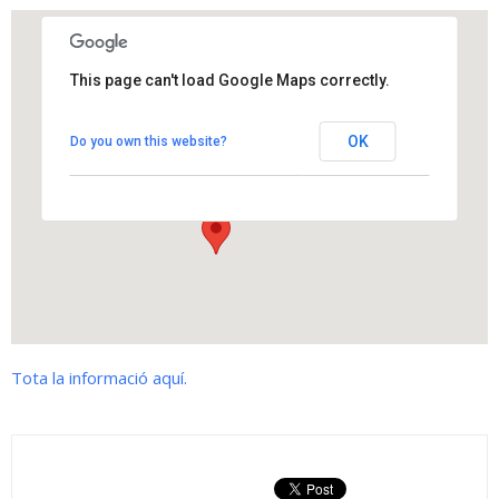
This page can't load Google Maps correctly.
Torre del Sr. Enric
OK
Do you own this website?
Isidre Vallès s/n - Els Hostalets de Pierola
View Events
Tota la informació aquí.