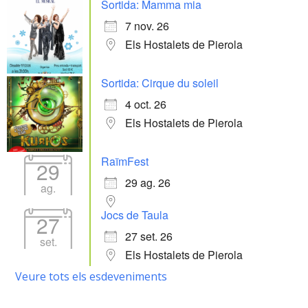
Sortida: Mamma mia
7 nov. 26
Els Hostalets de Pierola
Sortida: Cirque du soleil
4 oct. 26
Els Hostalets de Pierola
RaïmFest
29
29 ag. 26
ag.
Jocs de Taula
27
27 set. 26
set.
Els Hostalets de Pierola
Veure tots els esdeveniments