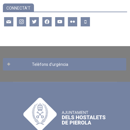
CONNECTA’T
mail
instagram
twitter
facebook
youtube
flickr
mobile
Telèfons d’urgència