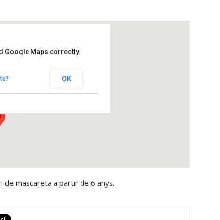
ad Google Maps correctly.
OK
te?
s Hostalets de Pierola
ri de mascareta a partir de 6 anys.