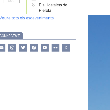
set.
Els Hostalets de
Pierola
Veure tots els esdeveniments
CONNECTA’T
ail
instagram
twitter
facebook
youtube
flickr
mobile