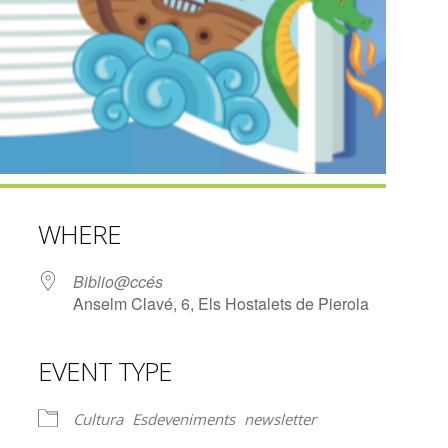
WHERE
Biblio@ccés
Anselm Clavé, 6, Els Hostalets de Pierola
EVENT TYPE
lendar
iCalendar
Office 365
Cultura
Esdeveniments
newsletter