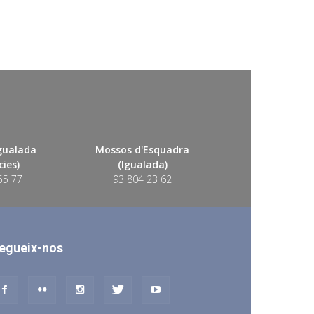
Igualada
Mossos d'Esquadra
ies)
(Igualada)
55 77
93 804 23 62
egueix-nos