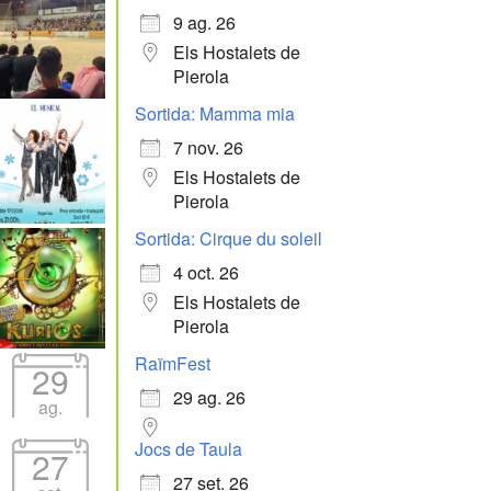
9 ag. 26
Els Hostalets de
Pierola
Sortida: Mamma mia
7 nov. 26
Els Hostalets de
Pierola
Sortida: Cirque du soleil
4 oct. 26
Els Hostalets de
Pierola
RaïmFest
29
29 ag. 26
ag.
Jocs de Taula
27
27 set. 26