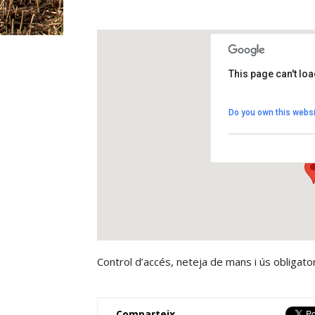
This page can't lo
Biblio@ccés
Do you own this websi
Anselm Clavé, 6 - El
View Events
Control d’accés, neteja de mans i ús obligato
Comparteix