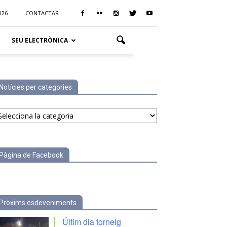
026
CONTACTAR
SEU ELECTRÒNICA
Notícies per categories
tícies
r
tegories
Pàgina de Facebook
Pròxims esdeveniments
Últim dia torneig