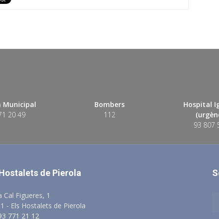
 Municipal
Bombers
Hospital 
71 20 49
112
(urgènc
93 807 
 Hostalets de Pierola
S
a Cal Figueres, 1
1 - Els Hostalets de Pierola
 93 771 21 12