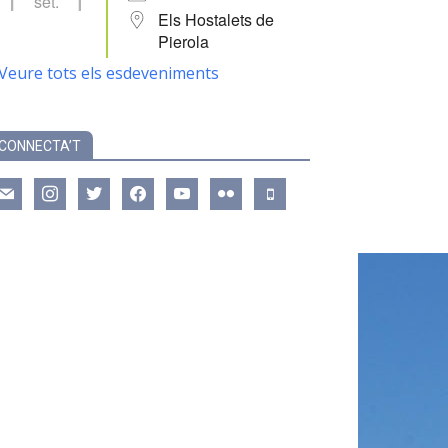
set.
Els Hostalets de
Pierola
Veure tots els esdeveniments
CONNECTA’T
ail
instagram
twitter
facebook
youtube
flickr
mobile