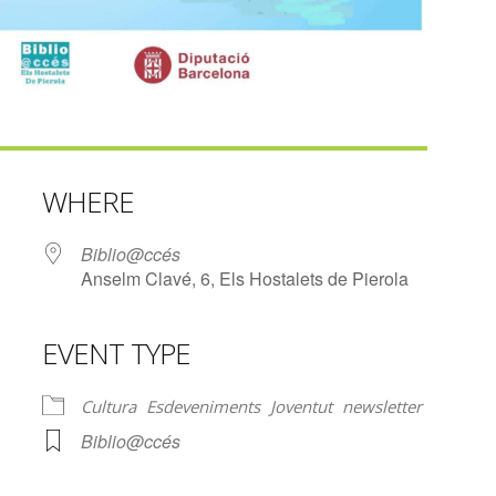
WHERE
Biblio@ccés
Anselm Clavé, 6, Els Hostalets de Pierola
EVENT TYPE
lendar
iCalendar
Office 365
Cultura
Esdeveniments
Joventut
newsletter
Biblio@ccés