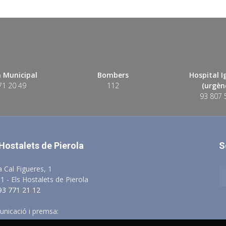
 Municipal
Bombers
Hospital 
71 20 49
112
(urgènc
93 807 
 Hostalets de Pierola
S
a Cal Figueres, 1
1 - Els Hostalets de Pierola
 93 771 21 12
nicació i premsa:
comunicacio@elshostaletsdepierola.cat