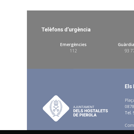
Telèfons d’urgència
Emergències
Guàrdia
112
93 7
Els
Plaç
0878
Tel.
Comu