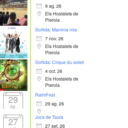
9 ag. 26
Els Hostalets de
Pierola
Sortida: Mamma mia
7 nov. 26
Els Hostalets de
Pierola
Sortida: Cirque du soleil
4 oct. 26
Els Hostalets de
Pierola
RaïmFest
29
29 ag. 26
ag.
Jocs de Taula
27
27 set. 26