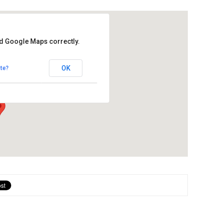
ad Google Maps correctly.
OK
te?
s Hostalets de Pierola