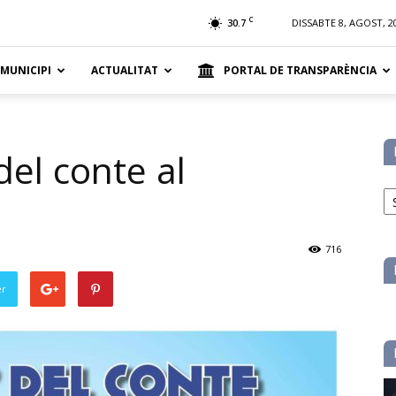
t
C
30.7
DISSABTE 8, AGOST, 2
 MUNICIPI
ACTUALITAT
PORTAL DE TRANSPARÈNCIA
del conte al
No
pe
ca
716
er