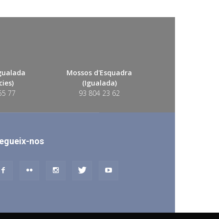
Igualada
Mossos d'Esquadra
ies)
(Igualada)
55 77
93 804 23 62
egueix-nos