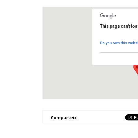
This page can't lo
Biblio@ccés
Do you own this websi
Anselm Clavé, 6 - El
View Events
Comparteix