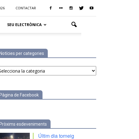
026
CONTACTAR
SEU ELECTRÒNICA
Notícies per categories
tícies
r
tegories
Pàgina de Facebook
Pròxims esdeveniments
Últim dia torneig