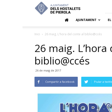
Ajuntamen
dels
Hostalets
de
AJUNTAMENT
EL
Pierola
Inici
26 maig. L'hora del conte al biblio@ccés
26 maig. L’hora 
biblio@ccés
26 de maig de 2017
Compartir a facebook
Piular a twitt